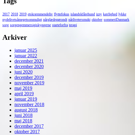
Tags
2017
2018
2019
etskræmmendeliv
flyttefokus
islandskfårehund
izzy
kærlighed
lykke
nydelivetsåmegetsommuligt
nårglædegørondt
nårlivetersmukt
oktober
sommeriDanmark
sorg
sorgengemmersigiskyggerne
starteforfra
terapi
Arkiver
januar 2025
januar 2022
december 2021
december 2020
juni 2020
december 2019
november 2019
maj 2019
april 2019
januar 2019
november 2018
august 2018
juni 2018
maj 2018
december 2017
oktober 2017