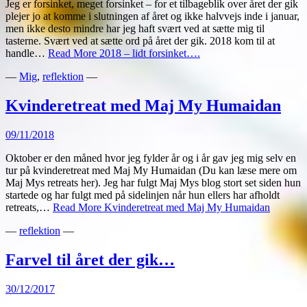
Jeg er forsinket, meget forsinket – for et tilbageblik over året der gik
plejer jo at komme i slutningen af året og ikke halvvejs inde i januar,
men ikke desto mindre har jeg haft svært ved at sætte mig til
tasterne. Svært ved at sætte ord på året der gik. 2018 kom til at
handle…
Read More
2018 – lidt forsinket….
—
Mig
,
reflektion
—
Kvinderetreat med Maj My Humaidan
09/11/2018
Oktober er den måned hvor jeg fylder år og i år gav jeg mig selv en
tur på kvinderetreat med Maj My Humaidan (Du kan læse mere om
Maj Mys retreats her). Jeg har fulgt Maj Mys blog stort set siden hun
startede og har fulgt med på sidelinjen når hun ellers har afholdt
retreats,…
Read More
Kvinderetreat med Maj My Humaidan
—
reflektion
—
Farvel til året der gik…
30/12/2017