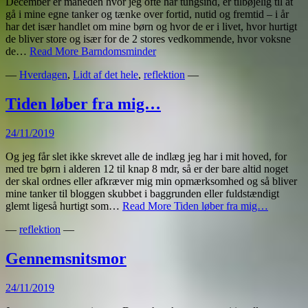
December er måneden hvor jeg ofte har tungsind, er tilbøjelig til at
gå i mine egne tanker og tænke over fortid, nutid og fremtid – i år
har det især handlet om mine børn og hvor de er i livet, hvor hurtigt
de bliver store og især for de 2 stores vedkommende, hvor voksne
de…
Read More
Barndomsminder
—
Hverdagen
,
Lidt af det hele
,
reflektion
—
Tiden løber fra mig…
24/11/2019
Og jeg får slet ikke skrevet alle de indlæg jeg har i mit hoved, for
med tre børn i alderen 12 til knap 8 mdr, så er der bare altid noget
der skal ordnes eller afkræver mig min opmærksomhed og så bliver
mine tanker til bloggen skubbet i baggrunden eller fuldstændigt
glemt ligeså hurtigt som…
Read More
Tiden løber fra mig…
—
reflektion
—
Gennemsnitsmor
24/11/2019