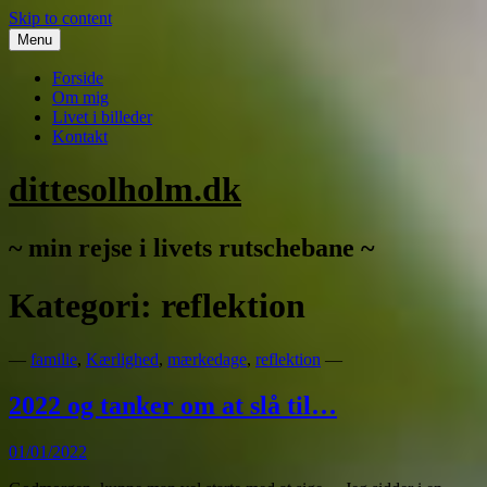
Skip to content
Menu
Forside
Om mig
Livet i billeder
Kontakt
dittesolholm.dk
~ min rejse i livets rutschebane ~
Kategori: reflektion
—
familie
,
Kærlighed
,
mærkedage
,
reflektion
—
2022 og tanker om at slå til…
01/01/2022