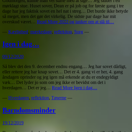
Godmorgen, kunne man vel starte med at sige… Jeg sidder i en
mørklagt stue. Huset sover, Dean er på job og for første gang i tre
dage har jeg faktisk sovet en hel nat i streg… Det burde ikke betyde
så meget, men det gør det virkelig. De sidste par dage har mit
overskud været…
Read More
2022 og tanker om at slå til…
—
Kærlighed
,
mærkedage
,
reflektion
,
Sorg
—
Igen i dag…
09/12/2020
Så blev det den 9. december endnu engang… Jeg har sovet dårligt,
eller rettere jeg har knap sovet… Det er 4. gang vi er her, 4. gang
årsdagen oprinder og jeg igen må erkende at du er endegyldigt
væk… Det lyder jo som om jeg ikke er bevidst om det i
hverdagen… Det er jeg…
Read More
Igen i dag…
—
Hverdagen
,
reflektion
,
Tøserne
—
Barndomsminder
19/12/2019