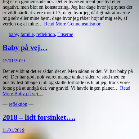
Jeg er en gennemsnitsmor. Det er hverken ment positivt eller
negativt, men blot en konstatering. Jeg har dage hvor jeg synes det
er vildt hårdt at være mor til 3, dage hvor jeg dårligt når at mærke
mig selv eller mine børn, dage hvor jeg råber højt af mig selv, af
verden og af mine…
Read More
Gennemsnitsmor
—
baby
,
familie
,
reflektion
,
Tøserne
—
Baby på vej…
15/01/2019
Det er vildt at det er sådan det er. Men sådan er det. Vi har baby på
vej. Der har godt nok været mange tanker siden vi stod med en
positiv test tilbage i juli og skulle forholde os til at jeg, trods vores
forsøg på at undgå det, var gravid. Vi havde ingen planer…
Read
More
Baby på vej…
—
reflektion
—
2018 – lidt forsinket….
11/01/2019