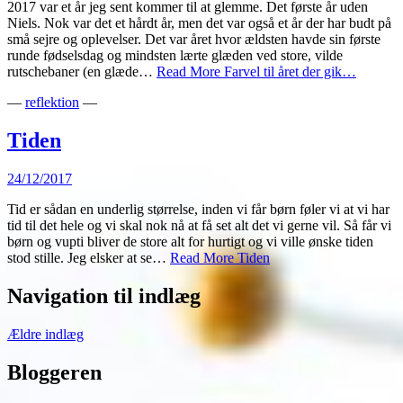
2017 var et år jeg sent kommer til at glemme. Det første år uden
Niels. Nok var det et hårdt år, men det var også et år der har budt på
små sejre og oplevelser. Det var året hvor ældsten havde sin første
runde fødselsdag og mindsten lærte glæden ved store, vilde
rutschebaner (en glæde…
Read More
Farvel til året der gik…
—
reflektion
—
Tiden
24/12/2017
Tid er sådan en underlig størrelse, inden vi får børn føler vi at vi har
tid til det hele og vi skal nok nå at få set alt det vi gerne vil. Så får vi
børn og vupti bliver de store alt for hurtigt og vi ville ønske tiden
stod stille. Jeg elsker at se…
Read More
Tiden
Navigation til indlæg
Ældre indlæg
Bloggeren