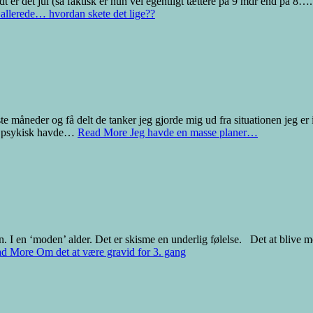
t er det jul (så faktisk er hun vel egentligt tættere på 9 mdr end på 8….
allerede… hvordan skete det lige??
e måneder og få delt de tanker jeg gjorde mig ud fra situationen jeg er 
ler psykisk havde…
Read More
Jeg havde en masse planer…
en. I en ‘moden’ alder. Det er skisme en underlig følelse. Det at blive 
ad More
Om det at være gravid for 3. gang