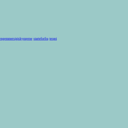
engemmersigiskyggerne
starteforfra
terapi