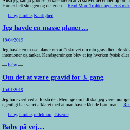
Altså jeg kan jo godt se på kalenderen at vi skriver december og om lid
Hun er helt sin egen og det er en…
Read More
Troldeungen er 8 mdr 
—
baby
,
familie
,
Kærlighed
—
Jeg havde en masse planer…
18/04/2019
Jeg havde en masse planer om at få skrevet om min graviditet i de sidst
intentioner og tanker. Kendsgerningen blev at jeg hverken fysisk el
—
baby
—
Om det at være gravid for 3. gang
15/01/2019
Jeg har svært ved at forstå det. Men lige om lidt skal jeg være mor ig
egentligt har været afklaret med at man havde fået de børn man…
Re
—
baby
,
familie
,
reflektion
,
Tøserne
—
Baby på vej…