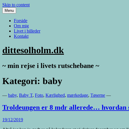
Skip to content
Menu
Forside
Om mig
Livet i billeder
Kontakt
dittesolholm.dk
~ min rejse i livets rutschebane ~
Kategori: baby
—
baby
,
Baby T
,
Foto
,
Kærlighed
,
mærkedage
,
Tøserne
—
Troldeungen er 8 mdr allerede… hvordan s
19/12/2019