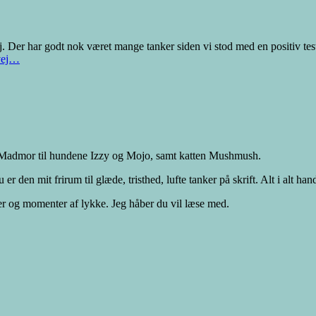
j. Der har godt nok været mange tanker siden vi stod med en positiv test ti
vej…
an, Madmor til hundene Izzy og Mojo, samt katten Mushmush.
den mit frirum til glæde, tristhed, lufte tanker på skrift. Alt i alt han
er og momenter af lykke. Jeg håber du vil læse med.