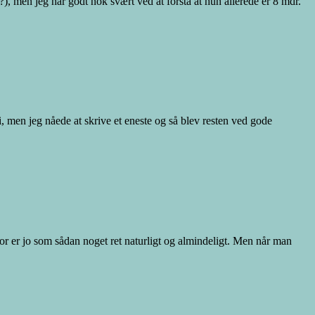
?), men jeg har godt nok svært ved at forstå at hun allerede er 8 mdr.
i, men jeg nåede at skrive et eneste og så blev resten ved gode
mor er jo som sådan noget ret naturligt og almindeligt. Men når man