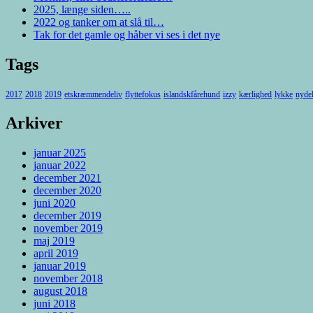
2025, længe siden…..
2022 og tanker om at slå til…
Tak for det gamle og håber vi ses i det nye
Tags
2017
2018
2019
etskræmmendeliv
flyttefokus
islandskfårehund
izzy
kærlighed
lykke
nyde
Arkiver
januar 2025
januar 2022
december 2021
december 2020
juni 2020
december 2019
november 2019
maj 2019
april 2019
januar 2019
november 2018
august 2018
juni 2018