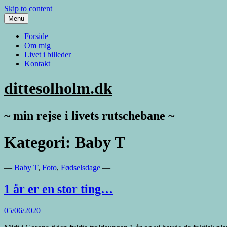
Skip to content
Menu
Forside
Om mig
Livet i billeder
Kontakt
dittesolholm.dk
~ min rejse i livets rutschebane ~
Kategori: Baby T
—
Baby T
,
Foto
,
Fødselsdage
—
1 år er en stor ting…
05/06/2020