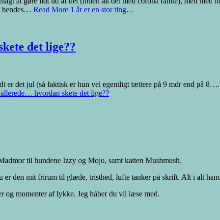
anlagt at gøre lidt ud af det (inden alt det med corona ramte), men med
var hendes…
Read More
1 år er en stor ting…
kete det lige??
t er det jul (så faktisk er hun vel egentligt tættere på 9 mdr end på 8….
allerede… hvordan skete det lige??
an, Madmor til hundene Izzy og Mojo, samt katten Mushmush.
den mit frirum til glæde, tristhed, lufte tanker på skrift. Alt i alt han
er og momenter af lykke. Jeg håber du vil læse med.