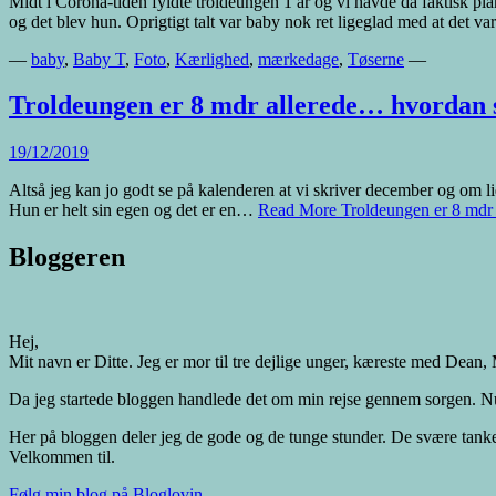
Midt i Corona-tiden fyldte troldeungen 1 år og vi havde da faktisk pl
og det blev hun. Oprigtigt talt var baby nok ret ligeglad med at det 
—
baby
,
Baby T
,
Foto
,
Kærlighed
,
mærkedage
,
Tøserne
—
Troldeungen er 8 mdr allerede… hvordan s
19/12/2019
Altså jeg kan jo godt se på kalenderen at vi skriver december og om lid
Hun er helt sin egen og det er en…
Read More
Troldeungen er 8 mdr 
Bloggeren
Hej,
Mit navn er Ditte. Jeg er mor til tre dejlige unger, kæreste med De
Da jeg startede bloggen handlede det om min rejse gennem sorgen. Nu er 
Her på bloggen deler jeg de gode og de tunge stunder. De svære tank
Velkommen til.
Følg min blog på Bloglovin