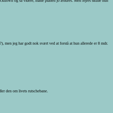
 lockdown og så videre, måtte planen jo ændres. Men fejres skulle hun
?), men jeg har godt nok svært ved at forstå at hun allerede er 8 mdr.
dler den om livets rutschebane.