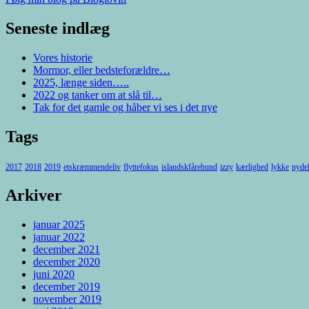
Seneste indlæg
Vores historie
Mormor, eller bedsteforældre…
2025, længe siden…..
2022 og tanker om at slå til…
Tak for det gamle og håber vi ses i det nye
Tags
2017
2018
2019
etskræmmendeliv
flyttefokus
islandskfårehund
izzy
kærlighed
lykke
nyde
Arkiver
januar 2025
januar 2022
december 2021
december 2020
juni 2020
december 2019
november 2019