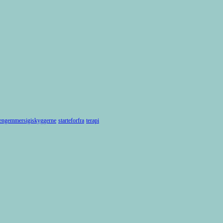
engemmersigiskyggerne
starteforfra
terapi